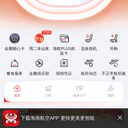
金鹏顺心卡
周二幸运夜
海航PLUS权
选座值机
升舱
益卡
餐食服务
金鹏俱乐部
报销凭证
航班动态
不正常航班服
务
关于海南航空国内航线燃油附加费征收标准调整的通知
1
2
首页
行程
服务大厅
我的
海南航空移动平台升级公告
关于受第13号台风“白海豚”天气原因影响海南航空部分航班调整的温馨提示
下载海南航空APP 更快更美更智能
关于大新华航空国内航线燃油附加费征收标准调整的通知