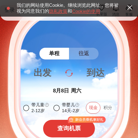
我们的网站使用Cookie。继续浏览此网址，您将被
登录
实名认证
视为同意我们的
和
隐私政策
Cookie的使用
长辈版
消息
客服
爱心版
航变无忧
实名认证
单程
往返
爱心版
航变无忧
出发
到达
8月8日
周六
带儿童
带婴儿
现金
现金
积分
2-12岁
14天-2岁
查询机票