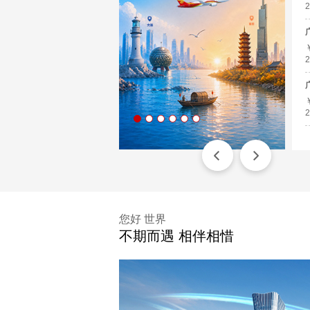
2
2
2
您好 世界
不期而遇 相伴相惜