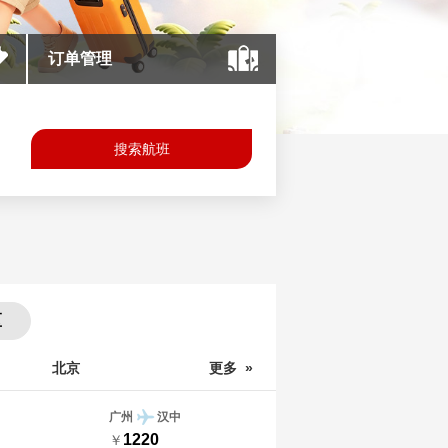
订单管理
搜索航班
区
北京
更多 »
广州
汉中
1220
￥