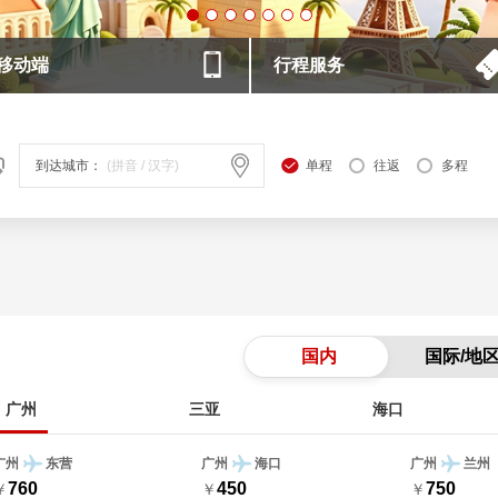
移动端
行程服务
到达城市：
单程
往返
多程
国内
国际/地
广州
三亚
海口
广州
东营
广州
海口
广州
兰州
760
450
750
￥
￥
￥