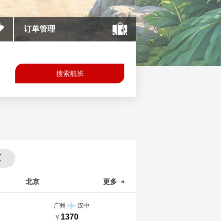
订单管理
搜索航班
区
北京
更多 »
广州
汉中
1370
￥