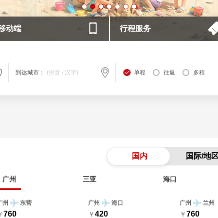
移动端
行程服务
到达城市：
单程
往返
多程
国内
国际/地
广州
三亚
海口
广州
东营
广州
海口
广州
兰州
760
420
760
￥
￥
￥