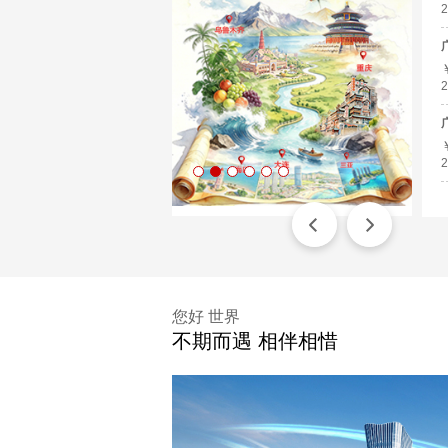
2
2
2
您好 世界
不期而遇 相伴相惜