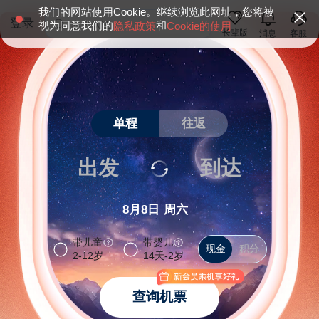
我们的网站使用Cookie。继续浏览此网址，您将被
登录
实名认证
视为同意我们的
和
隐私政策
Cookie的使用
长辈版
消息
客服
爱心版
航变无忧
实名认证
单程
往返
爱心版
航变无忧
出发
到达
8月8日
周六
带儿童
带婴儿
现金
现金
积分
2-12岁
14天-2岁
查询机票