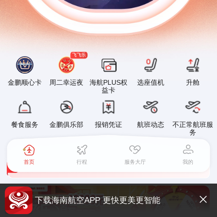
金鹏顺心卡
周二幸运夜
海航PLUS权
选座值机
升舱
益卡
餐食服务
金鹏俱乐部
报销凭证
航班动态
不正常航班服
务
关于海南航空国内航线燃油附加费征收标准调整的通知
1
2
首页
行程
服务大厅
我的
海南航空移动平台升级公告
关于大新华航空国内航线燃油附加费征收标准调整的通知
下载海南航空APP 更快更美更智能
关于海南航空国内航线燃油附加费征收标准调整的通知