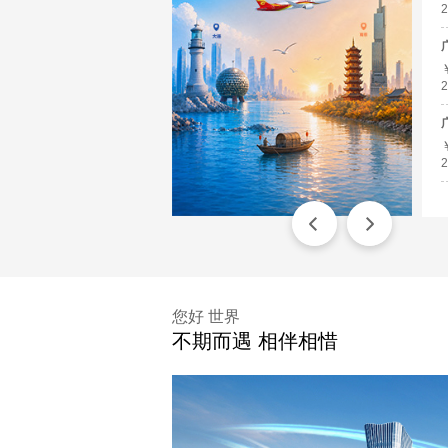
2
2
2
您好 世界
不期而遇 相伴相惜