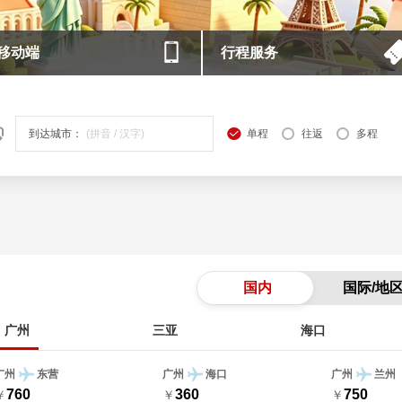
移动端
行程服务
到达城市：
单程
往返
多程
国内
国际/地
广州
三亚
海口
广州
东营
广州
海口
广州
兰州
760
360
750
￥
￥
￥